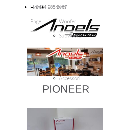
Home
Prodotti
0434 185 2467
Page
Woofer
Subwoofer
Amplificatori
Autoradio
Accessori
PIONEER