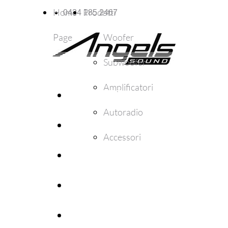
Home
Prodotti
0434 185 2467
Page
Woofer
Subwoofer
Amplificatori
WOOFER
Autoradio
SUBWOOFER
Accessori
AMPLIFICATORI
AUTORADIO
ACCESSORI